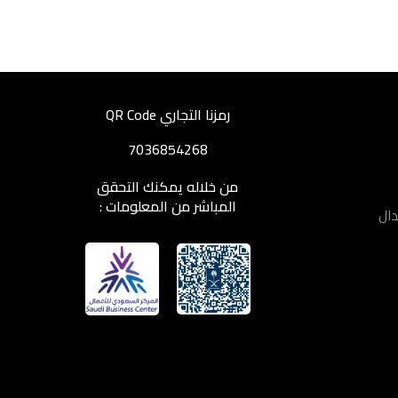
رمزنا التجاري QR Code
7036854268
من خلاله يمكنك التحقق
المباشر من المعلومات :
دال