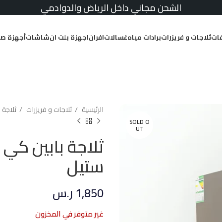
الشحن مجاني داخل الرياض والدوادمي
ات
ثلاجات و فريزرات
برادات مياه
غسالات
افران
اجهزة بلت ان
شاشات
أجهزة صغ
الرئيسية
ثلاجات و فريزرات
ثلاجة 
SOLD O
UT
ستيل
1,850
ر.س
غير متوفر في المخزون