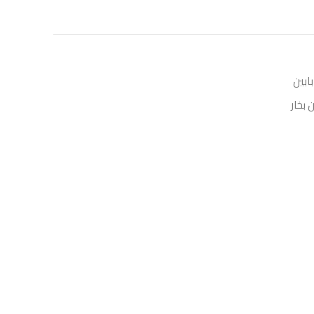
بابين
ن بخار