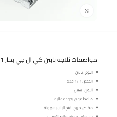
Click to enlarge
مواصفات ثلاجة بابين كي ال جي بخار 17.1 قدم – ستيل :
النوع : بابين
الحجم : 17.1 قدم
اللون : ستيل
ضاغط قوي بجودة عالية
مقبض مريح لفتح الباب بسهولة
باب متين محكم مانع للتسريب