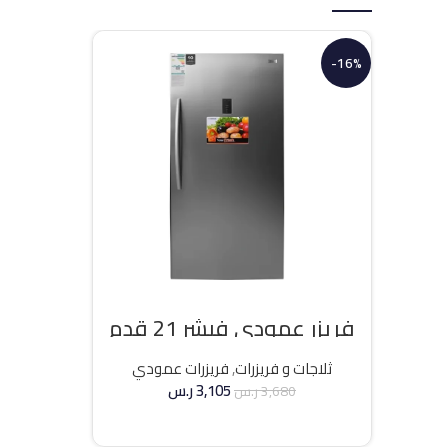
-16%
فريزر عمودي فيشر 21 قدم
انفرتر – فضي
ثلاجات و فريزرات
,
فريزرات عمودي
3,105
ر.س
3,680
ر.س
إضافة إلى السلة