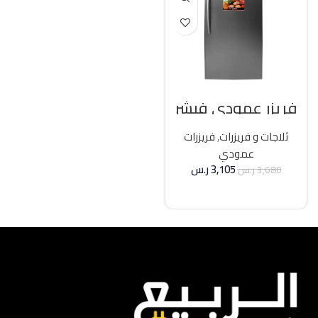
فريزر عمودي فيشر
21 قدم انفرتر – فضي
ثلاجات و فريزرات
,
فريزرات
عمودي
3,105
ر.س
3,680
ر.س
إضافة إلى السلة