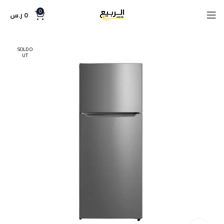
0
0
ر.س
SOLD O
UT