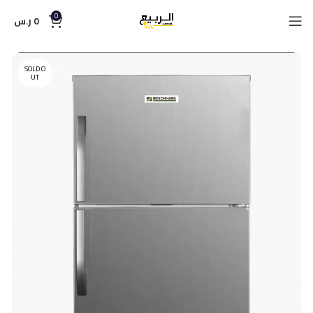
0
0
ر.س
SOLD O
UT