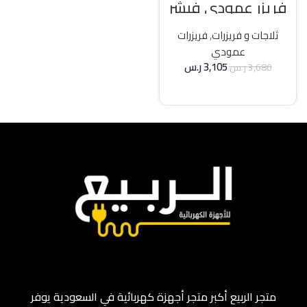
فريزر عمودي فيشر
21 قدم انفرتر – فضي
ثلاجات و فريزرات
,
فريزرات
عمودي
3,105
ر.س
3,680
ر.س
إضافة إلى السلة
متجر الربيع أكبر متجر أجهزة كهربائية في السعودية يوفر