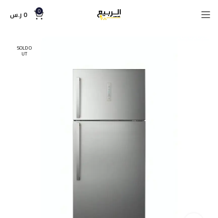
0
0
ر.س
SOLD O
UT