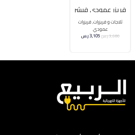
فريزر عمودي فيشر
21 قدم انفرتر – فضي
ثلاجات و فريزرات
,
فريزرات
عمودي
3,105
ر.س
3,680
ر.س
إضافة إلى السلة