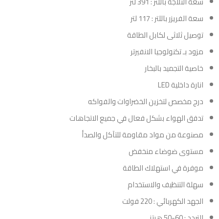
سعة الثلاجة باللتر : 391 لتر
سعة الفريزر باللتر : 117 لتر
توصيل ثلاثى لكابل الطاقة
مزود بـ تكنولوجيا الانفيرتر
خاصية التجميد بالبخار
انارة داخلية LED
درج مخصص لتخزين الخضراوات والفواكه
تدفق الهواء بشكل فعال في جميع الاتجاهات
مصنوعة من مواد مقاومة للتآكل والصدأ
مستوى ضوضاء منخفض
موفرة في استهلاك الطاقة
سهلة التنظيف والاستخدام
الجهد الكهربائي : 220 فولت
التردد : 60-50 هرتز