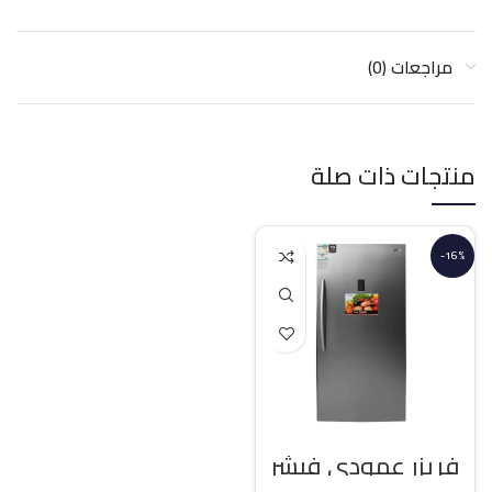
مراجعات (0)
منتجات ذات صلة
-16%
فريزر عمودي فيشر
21 قدم انفرتر – فضي