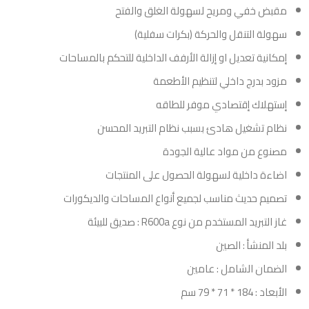
مقبض خفي ومريح لسهولة الغلق والفتح
سهولة التنقل والحركة (بكرات سفلية)
إمكانية تعديل او إزالة الأرفف الداخلية للتحكم بالمساحات
مزود بدرج داخلي لتنظيم الأطعمة
إستهلاك إقتصادي موفر للطاقه
نظام تشغيل هادئ بسبب نظام التبريد المحسن
مصنوع من مواد عالية الجودة
اضاءة داخلية لسهولة الحصول على المنتجات
تصميم حديث مناسب لجميع أنواع المساحات والديكورات
غاز التبريد المستخدم من نوع R600a : صديق للبيئة
بلد المنشأ : الصين
الضمان الشامل : عامين
الأبعاد : 184 * 71 * 79 سم