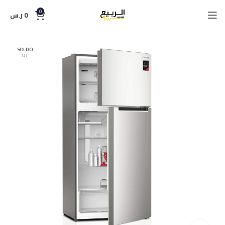
0
0
ر.س
SOLD O
UT