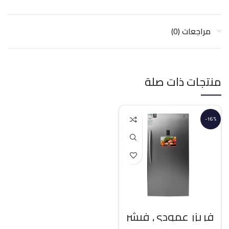
مراجعات (0)
منتجات ذات صلة
-16%
فريزر عمودي فيشر
21 قدم انفرتر – فضي