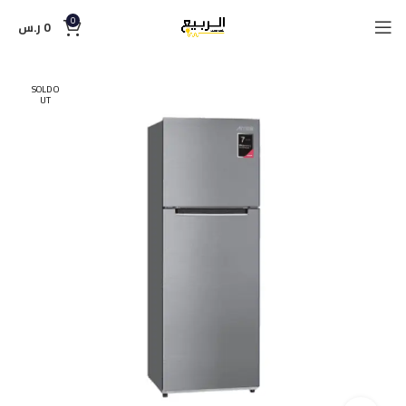
0
0
ر.س
SOLD O
UT