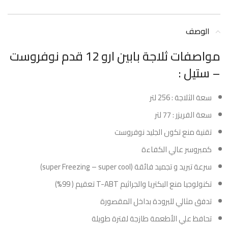
الوصف
مواصفات ثلاجة بابين ارو 12 قدم نوفروست
– ستيل :
سعة الثلاجة : 256 لتر
سعة الفريزر : 77 لتر
تقنية منع تكون الجليد نوفروست
كمبروسر عالي الكفاءة
سرعة تبريد و تجميد فائقة (super Freezing – super cool)
تكنولوجيا منع البكتريا والجراثيم T-ABT تعقيم ( 99%)
تدفق مثالي للبرودة بداخل المقصورة
تحافظ علي الأطعمة طازجة لفترة طويلة