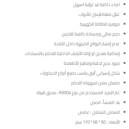
اضاء داخلية ليد لرؤية اسهل
غلق مغناطيسى للأبواب
موفره للطاقة الكهربية
حجم مثالي ومساحة كافية للتخزين
عدم إنتشار الروائح الكريهة داخل الثلاجة
إمكانية تعديل او إزالة الأرفف الداخلية للتحكم بالمساحات
مزود بدرج لحفظ وتنظيم الأطعمة
شكل إنسيابي أنيق يناسب جميع أنواع الديكورات
مقبض متين لسهولة التحكم
غاز التبريد المستخدم من نوع R600a : صديق للبيئة
بلد المنشأ : الصين
الضمان الشامل : عامين
الأبعاد : 60 * 66 * 170 سم