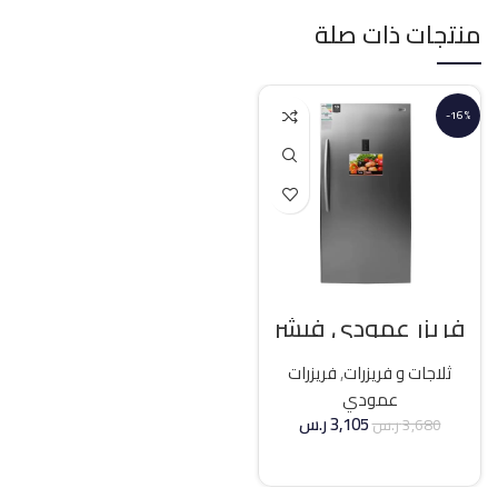
منتجات ذات صلة
-16%
فريزر عمودي فيشر
21 قدم انفرتر – فضي
ثلاجات و فريزرات
,
فريزرات
عمودي
3,105
ر.س
3,680
ر.س
إضافة إلى السلة