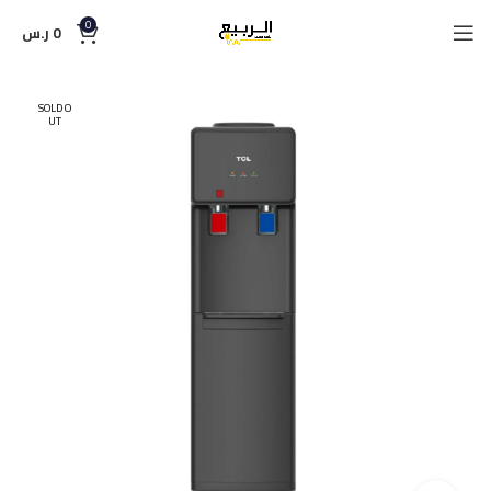
0
0
ر.س
SOLD O
UT