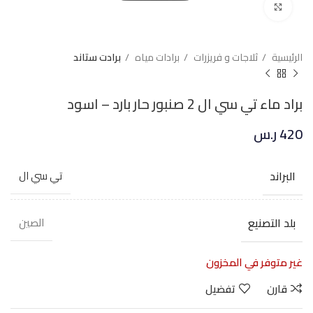
Click to enlarge
الرئيسية
ثلاجات و فريزرات
برادات مياه
برادت ستاند
براد ماء تي سي ال 2 صنبور حار بارد – اسود
420
ر.س
البراند
تي سي ال
بلد التصنيع
الصين
غير متوفر في المخزون
قارن
تفضيل