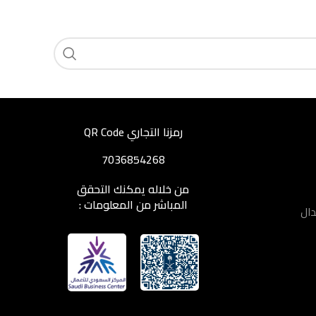
رمزنا التجاري QR Code
7036854268
من خلاله يمكنك التحقق
المباشر من المعلومات :
دال