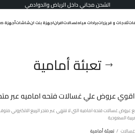
الشحن مجاني داخل الرياض والدوادمي
ات
ثلاجات و فريزرات
برادات مياه
غسالات
افران
اجهزة بلت ان
شاشات
أجهزة صغ
تعبئة أمامية
قوي عروض علي غسالات فتحه اماميه عبر متجر
ع عروض غسالات فتحه اماميه التي لا تنتهي عبر متجر الربيع الالكتروني متوفر
ربية السعودية
غسالات
تعبئة أمامية