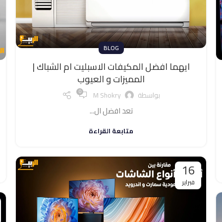
BLOG
ايهما افضل المكيفات الاسبليت ام الشباك |
المميزات و العيوب
0
بواسطة
M Shokry
تعد افضل ال...
متابعة القراءة
16
فبراير