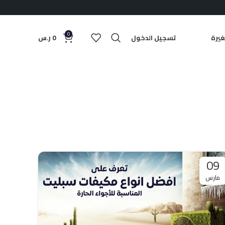
0
يرة
تسجيل الدخول
0
ر.س
09
مارس