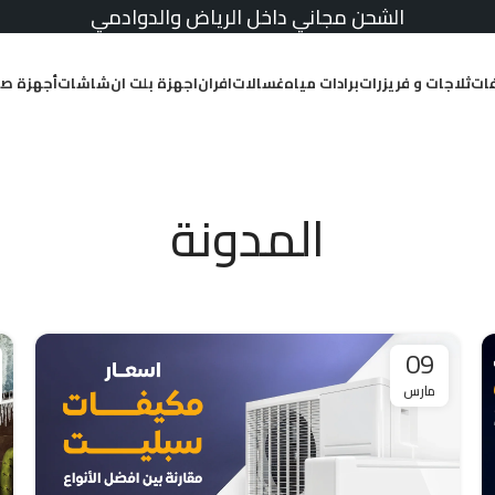
الشحن مجاني داخل الرياض والدوادمي
ات
ثلاجات و فريزرات
برادات مياه
غسالات
افران
اجهزة بلت ان
شاشات
أجهزة صغ
المدونة
09
مارس